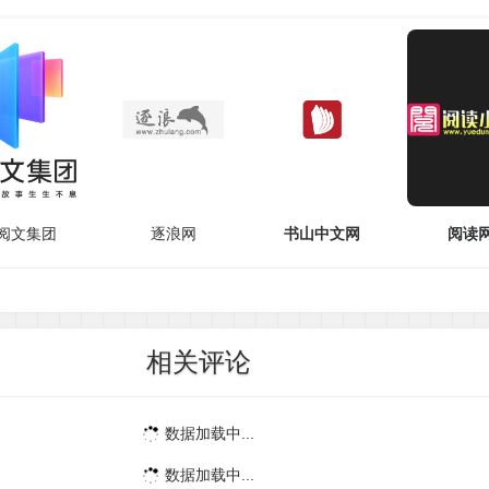
阅文集团
逐浪网
书山中文网
阅读
相关评论
数据加载中...
数据加载中...