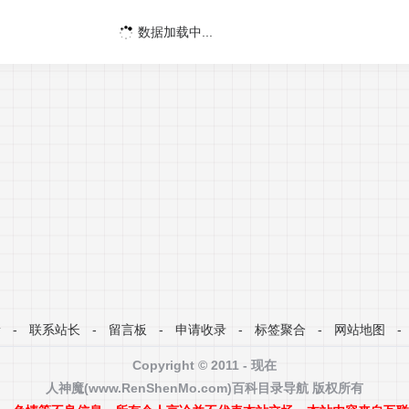
数据加载中...
新
-
联系站长
-
留言板
-
申请收录
-
标签聚合
-
网站地图
-
Copyright © 2011 - 现在
人神魔(www.RenShenMo.com)
百科
目录导航 版权所有