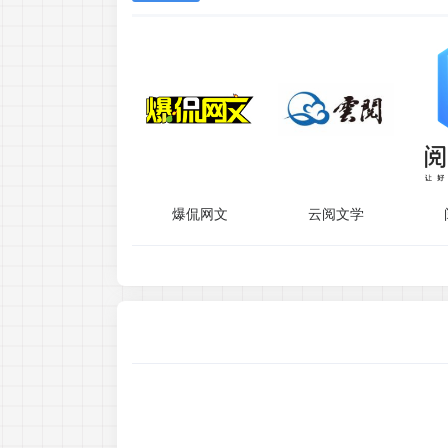
爆侃网文
云阅文学