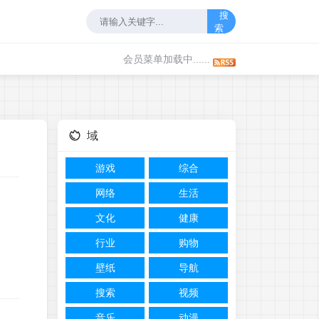
搜
索
会员菜单加载中......
域
游戏
综合
网络
生活
文化
健康
行业
购物
壁纸
导航
搜索
视频
音乐
动漫