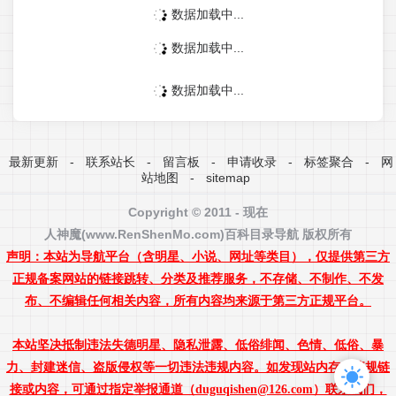
数据加载中...
数据加载中...
数据加载中...
最新更新
-
联系站长
-
留言板
-
申请收录
-
标签聚合
-
网
站地图
-
sitemap
Copyright © 2011 - 现在
人神魔(www.RenShenMo.com)
百科
目录导航 版权所有
声明：本站为导航平台（含明星、小说、网址等类目），仅提供第三方
正规备案网站的链接跳转、分类及推荐服务，不存储、不制作、不发
布、不编辑任何相关内容，所有内容均来源于第三方正规平台。
本站坚决抵制违法失德明星、隐私泄露、低俗绯闻、色情、低俗、暴
力、封建迷信、盗版侵权等一切违法违规内容。如发现站内存在违规链
接或内容，可通过指定举报通道（duguqishen@126.com）联系我们，