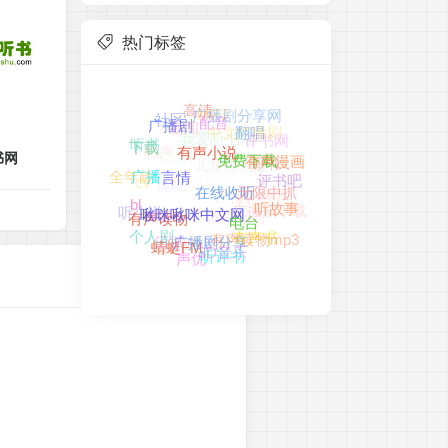
热门标签
MP3
高清
广播剧分享网
社区
新闻
中文广播剧
我爱听书网
配音
广播剧
翻唱
评书网
听书
相声
520听书网
下载
儿童睡前故事
评书
书网
有声小说
有声漫画
免费下载
听相声
催眠
cv
全年龄
评书吧
广播
广播剧推荐
言情
无限中抓
听东方
在线收听
广播剧下载
广播剧网站
耽美
bl
听故事
听小说
啾咪啾咪中文网
有声读物
电台
Ananni
有声读物mp3
个人剧
日抓
有声书
3D音乐
广播剧分享
蜻蜓FM
声优
听评书