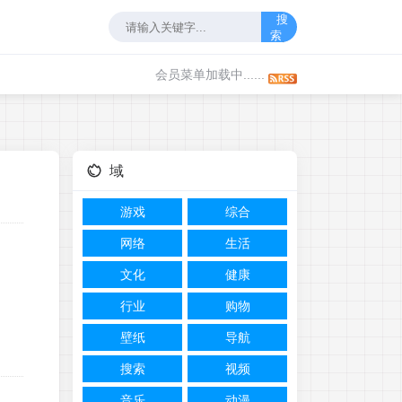
搜
索
会员菜单加载中......
域
游戏
综合
网络
生活
文化
健康
行业
购物
壁纸
导航
搜索
视频
音乐
动漫