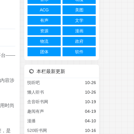
ACG
美图
有声
文学
资源
漫画
物流
政府
团体
软件
平台——
本栏最新更新
内容涉
悦听吧
10-26
懒人听书
10-26
念音听书网
10-19
用时尚
趣阅有声
04-19
漫播
04-10
荣，是
520听书网
10-16