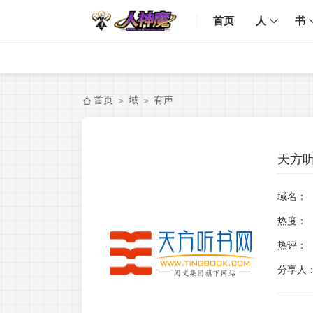
首页
人
书
首页
域
有声
>
>
天方
域名：
热度：
热评：
分享人