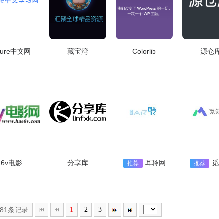
xure中文网
藏宝湾
Colorlib
源仓
6v电影
分享库
耳聆网
觅
推荐
推荐
共81条记录
1
2
3