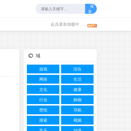
搜
索
会员菜单加载中......
域
游戏
综合
网络
生活
文化
健康
行业
购物
壁纸
导航
搜索
视频
音乐
动漫