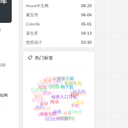
Axure中文网
08-20
藏宝湾
06-04
Colorlib
05-01
库
源仓库
04-13
悠悠设计
03-30
热门标签
wordpress
资源下载
好玩
流星资源网
小刀娱乐网
美剧粉
软件下载
流氓资源网
软件分享
流星网
资源分享
蓝光影院
模板
吾爱资源网
织梦模板
教程网
QQ技术
bt下载
微信小程序
创业项目
娱乐网
知网
素材网
配音
软件
教程
技术教程
辅助网
活动线报
秘密入口导航
海贼王
论坛
图片素材
破解
阅读
素材
破解游戏
手机
源码
站长工具
网盘资源
教程分享
BT种子
动画
VIP视频
分享
动漫下载
网站源码
精品软件
百度网盘
QQ技术导航