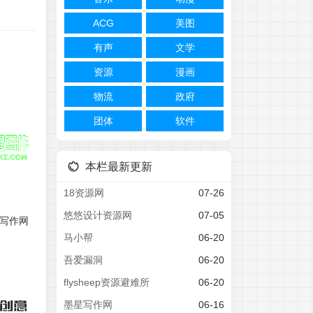
ACG
美图
有声
文学
资源
漫画
物流
政府
团体
软件
本栏最新更新
18资源网
07-26
悠悠设计资源网
07-05
写作网
马小帮
06-20
吾爱漏洞
06-20
flysheep资源避难所
06-20
墨星写作网
06-16