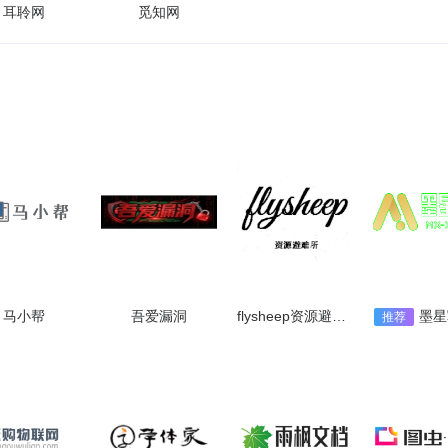
耳聆网
觅知网
马小帮
吾爱漏洞
flysheep资源避难所
墨星
推荐