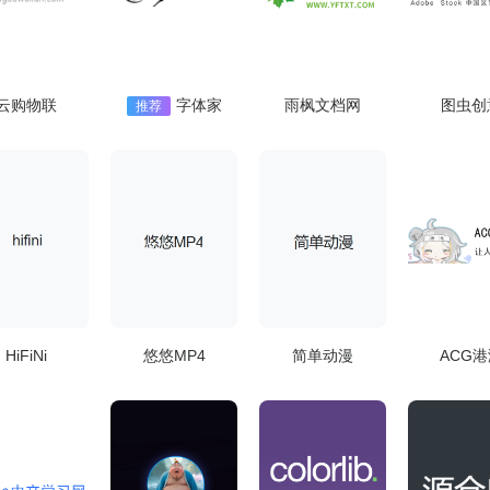
云购物联
字体家
雨枫文档网
图虫创
推荐
HiFiNi
悠悠MP4
简单动漫
ACG