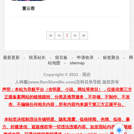
董云蓉
1
最新更新
-
联系站长
-
留言板
-
申请收录
-
标签聚合
-
网
站地图
-
sitemap
Copyright © 2011 - 现在
人神魔(www.RenShenMo.com)
百科
目录导航 版权所有
声明：本站为导航平台（含明星、小说、网址等类目），仅提供第三方
正规备案网站的链接跳转、分类及推荐服务，不存储、不制作、不发
布、不编辑任何相关内容，所有内容均来源于第三方正规平台。
本站坚决抵制违法失德明星、隐私泄露、低俗绯闻、色情、低俗、暴
力、封建迷信、盗版侵权等一切违法违规内容。如发现站内存在违规链