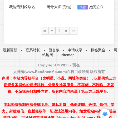
我能看到凶杀名单［九零］(完结)
玩骨大师(完结)
她死在QQ上(完结)
推荐
1
最新更新
-
联系站长
-
留言板
-
申请收录
-
标签聚合
-
网
站地图
-
sitemap
Copyright © 2011 - 现在
人神魔(www.RenShenMo.com)
百科
目录导航 版权所有
声明：本站为导航平台（含明星、小说、网址等类目），仅提供第三方
正规备案网站的链接跳转、分类及推荐服务，不存储、不制作、不发
布、不编辑任何相关内容，所有内容均来源于第三方正规平台。
本站坚决抵制违法失德明星、隐私泄露、低俗绯闻、色情、低俗、暴
力、封建迷信、盗版侵权等一切违法违规内容。如发现站内存在违规链
接或内容，可通过指定举报通道（duguqishen@126.com）联系我们，