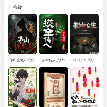
悬疑
茅山捉鬼人(完结)
摸金传人(完结)
相由心生(完结)