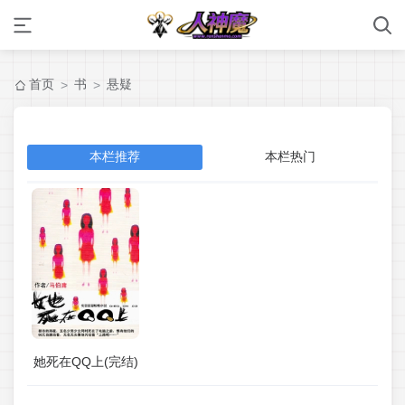
首页
书
悬疑
>
>
本栏推荐
本栏热门
她死在QQ上(完结)