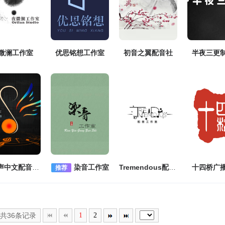
微澜工作室
优思铭想工作室
初音之翼配音社
半夜三更
翼之声中文配音社团
染音工作室
Tremendous配音工作室
十四桥广
推荐
,共36条记录
1
2