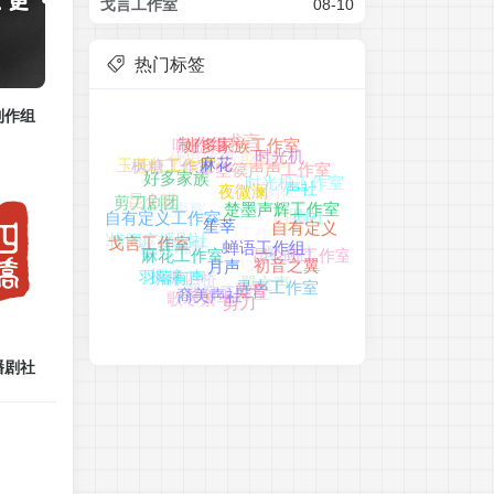
戈言工作室
08-10
热门标签
制作组
戈言
听心剧社
优思铭想工作室
玉苍红
制作组
好多家族工作室
时光机
枫糖工作室
寻声
玉苍红工作室
社团
广播剧社
时光机工作室
麻花
箜篌声声工作室
声社
好多家族
楚墨声辉
昆仑班
工作组
剧团
剪刀剧团
剧社
夜微澜
工作室
楚墨声辉工作室
自有定义
优思铭想
自有定义工作室
配音
霖惜阁广播剧社
配音社
中文
笙莘
昆仑班工作室
戈言工作室
蝉语工作组
十四桥
翼之声
初音之翼
枫糖
麻花工作室
染音工作室
寻声工作室
月声
羽落有声
歌尽繁华
染音
剪刀
裔美声社
播剧社