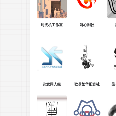
时光机工作室
听心剧社
决意同人组
歌尽繁华配音社
昆