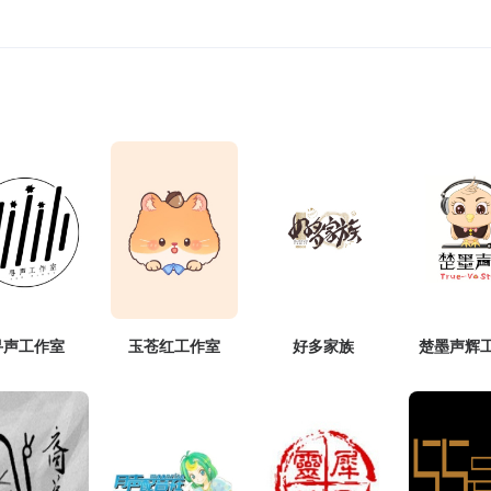
寻声工作室
玉苍红工作室
好多家族
楚墨声辉