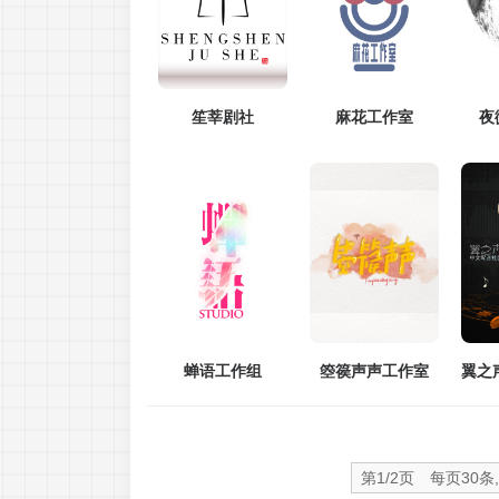
笙莘剧社
麻花工作室
夜
蝉语工作组
箜篌声声工作室
第1/2页 每页30条