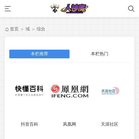
首页
域
综合
>
>
本栏推荐
本栏热门
抖音百科
凤凰网
天涯社区