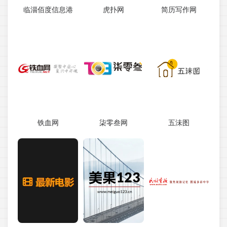
临淄佰度信息港
虎扑网
简历写作网
铁血网
柒零叁网
五沬图